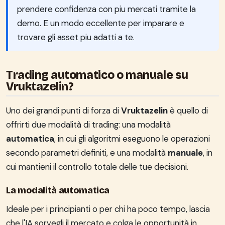
prendere confidenza con piu mercati tramite la
demo. E un modo eccellente per imparare e
trovare gli asset piu adatti a te.
Trading automatico o manuale su
Vruktazelin?
Uno dei grandi punti di forza di
Vruktazelin
è quello di
offrirti due modalità di trading: una modalità
automatica
, in cui gli algoritmi eseguono le operazioni
secondo parametri definiti, e una modalità
manuale
, in
cui mantieni il controllo totale delle tue decisioni.
La modalità automatica
Ideale per i principianti o per chi ha poco tempo, lascia
che l'IA sorvegli il mercato e colga le opportunità in