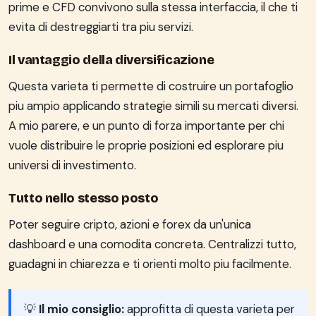
prime e CFD convivono sulla stessa interfaccia, il che ti
evita di destreggiarti tra piu servizi.
Il vantaggio della diversificazione
Questa varieta ti permette di costruire un portafoglio
piu ampio applicando strategie simili su mercati diversi.
A mio parere, e un punto di forza importante per chi
vuole distribuire le proprie posizioni ed esplorare piu
universi di investimento.
Tutto nello stesso posto
Poter seguire cripto, azioni e forex da un'unica
dashboard e una comodita concreta. Centralizzi tutto,
guadagni in chiarezza e ti orienti molto piu facilmente.
💡
Il mio consiglio:
approfitta di questa varieta per