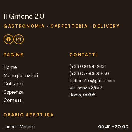
Il Grifone 2.0
GASTRONOMIA · CAFFETTERIA · DELIVERY
PAGINE
CONTATTI
(+39) 06 841 2631
Home
(+39) 3780625930
Menu giornalieri
ilgrifone2.0@gmail.com
Colazioni
Via Isonzo 3/5/7
Sapienza
Roma, 00198
Contatti
ORARIO APERTURA
Lunedì- Venerdì
05:45 - 20:00