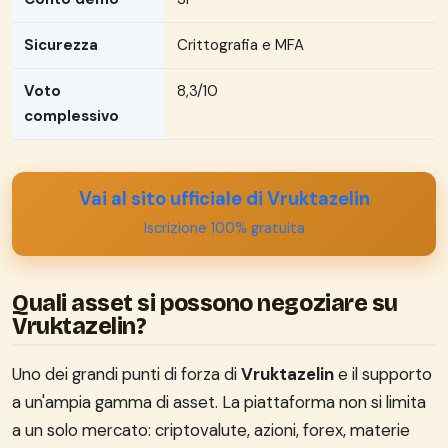
Sicurezza
Crittografia e MFA
Voto
8,3/10
complessivo
Vai al sito ufficiale di Vruktazelin
Iscrizione 100% gratuita
Quali asset si possono negoziare su
Vruktazelin?
Uno dei grandi punti di forza di
Vruktazelin
e il supporto
a un'ampia gamma di asset. La piattaforma non si limita
a un solo mercato: criptovalute, azioni, forex, materie