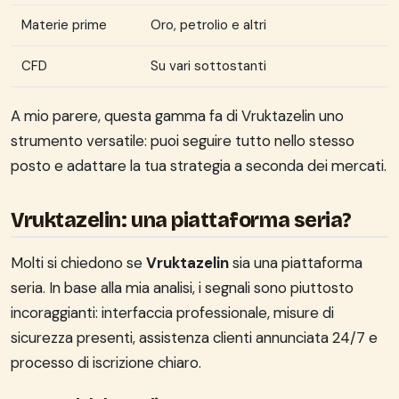
Materie prime
Oro, petrolio e altri
CFD
Su vari sottostanti
A mio parere, questa gamma fa di Vruktazelin uno
strumento versatile: puoi seguire tutto nello stesso
posto e adattare la tua strategia a seconda dei mercati.
Vruktazelin: una piattaforma seria?
Molti si chiedono se
Vruktazelin
sia una piattaforma
seria. In base alla mia analisi, i segnali sono piuttosto
incoraggianti: interfaccia professionale, misure di
sicurezza presenti, assistenza clienti annunciata 24/7 e
processo di iscrizione chiaro.