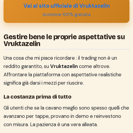
Vai al sito ufficiale di Vruktazelin
Iscrizione 100% gratuita
Gestire bene le proprie aspettative su
Vruktazelin
Una cosa che mi piace ricordare : il trading non è un
reddito garantito, su
Vruktazelin
come altrove.
Affrontare la piattaforma con aspettative realistiche
significa già darsi i mezzi per riuscire.
La costanza prima di tutto
Gli utenti che se la cavano meglio sono spesso quelli che
avanzano per tappe, provano in demo e reinvestono
con misura. La pazienza è una vera alleata.