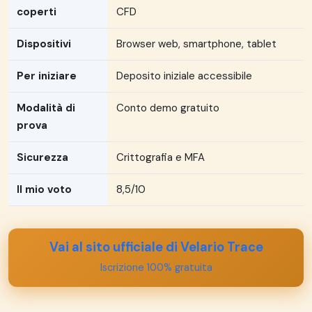
coperti
CFD
Dispositivi
Browser web, smartphone, tablet
Per iniziare
Deposito iniziale accessibile
Modalità di
Conto demo gratuito
prova
Sicurezza
Crittografia e MFA
Il mio voto
8,5/10
Vai al sito ufficiale di Velario Trace
Iscrizione 100% gratuita