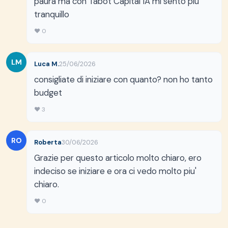
paura ma con Tabot Capital IA mi sento piu'
tranquillo
♥ 0
LM
Luca M.
25/06/2026
consigliate di iniziare con quanto? non ho tanto
budget
♥ 3
RO
Roberta
30/06/2026
Grazie per questo articolo molto chiaro, ero
indeciso se iniziare e ora ci vedo molto piu'
chiaro.
♥ 0